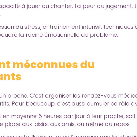
capacité à jouer ou chanter. La peur du jugement, 
.
estion du stress, entraînement intensif, techniques 
résoudre la racine émotionnelle du problème.
vent méconnues du
ants
ur un proche. C’est organiser les rendez-vous médi
atifs. Pour beaucoup, c’est aussi cumuler ce rôle av
t en moyenne 6 heures par jour à leur proche, soit
e place aux loisirs, aux amis, ou même au repos.
onstante. Ils vivent avec l’angoisse que la situat