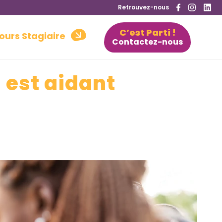
Retrouvez-nous
C’est Parti !
ours Stagiaire
Contactez-nous
 est aidant