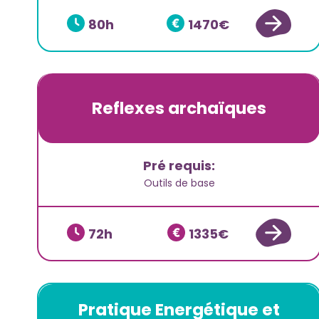
80
1470
Reflexes archaïques
Pré requis:
Outils de base
72
1335
Pratique Energétique et