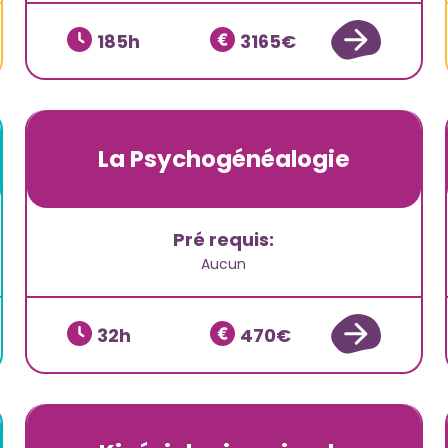
185
3165
La Psychogénéalogie
Pré requis:
Aucun
32
470