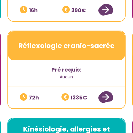
16
390
Réflexologie cranio-sacrée
Pré requis:
Aucun
72
1335
Kinésiologie, allergies et