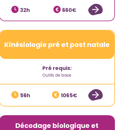
32
660
Kinésiologie pré et post natale
Pré requis:
Outils de base
56
1065
Décodage biologique et