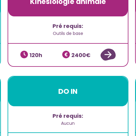
Kinésiologie animale
Pré requis:
Outils de base
120
2400
DO IN
Pré requis:
Aucun