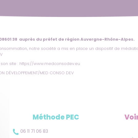
 08601 38 auprès du préfet de région Auvergne-Rhône-Alpes.
onsommation, notre société a mis en place un dispositif de médiati
EV
son site :
https://www.medconsodev.eu
ATION DÉVELOPPEMENT/MED CONSO DEV
Méthode PEC
Voi
06 11 71 06 83