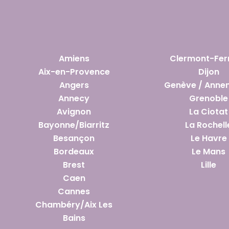
Amiens
Clermont-Fer
Aix-en-Provence
Dijon
Angers
Genève / Anne
Annecy
Grenoble
Avignon
La Ciotat
Bayonne/Biarritz
La Rochell
Besançon
Le Havre
Bordeaux
Le Mans
Brest
Lille
Caen
Cannes
Chambéry/Aix Les
Bains