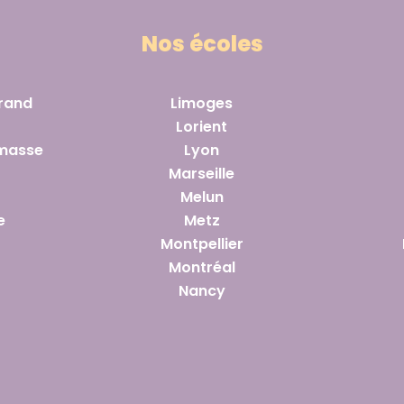
Nos écoles
rand
Limoges
Lorient
masse
Lyon
Marseille
Melun
e
Metz
Montpellier
Montréal
Nancy