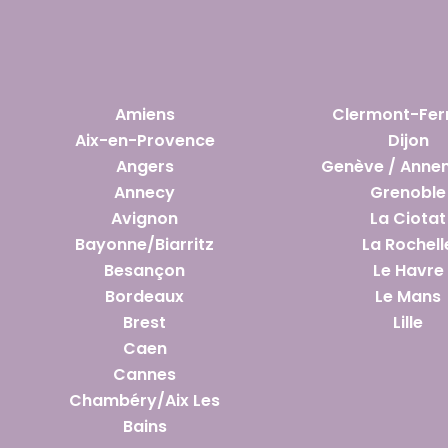
Amiens
Clermont-Fer
Aix-en-Provence
Dijon
Angers
Genève / Anne
Annecy
Grenoble
Avignon
La Ciotat
Bayonne/Biarritz
La Rochell
Besançon
Le Havre
Bordeaux
Le Mans
Brest
Lille
Caen
Cannes
Chambéry/Aix Les
Bains