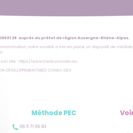
 08601 38 auprès du préfet de région Auvergne-Rhône-Alpes.
onsommation, notre société a mis en place un dispositif de médiati
EV
son site :
https://www.medconsodev.eu
ATION DÉVELOPPEMENT/MED CONSO DEV
Méthode PEC
Voi
06 11 71 06 83