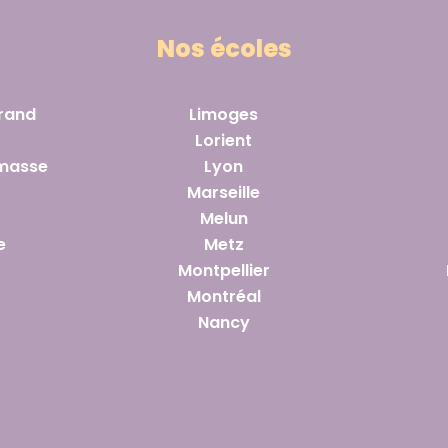
Nos écoles
rand
Limoges
Lorient
masse
Lyon
Marseille
Melun
e
Metz
Montpellier
Montréal
Nancy