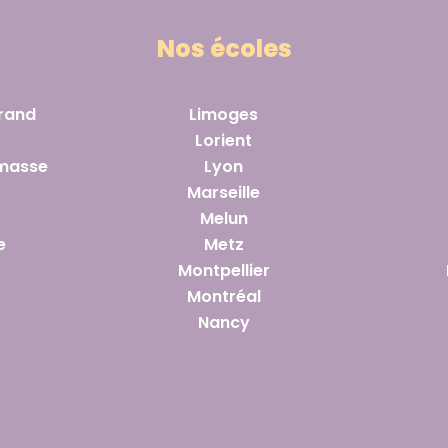
Nos écoles
rand
Limoges
Lorient
masse
Lyon
Marseille
Melun
e
Metz
Montpellier
Montréal
Nancy