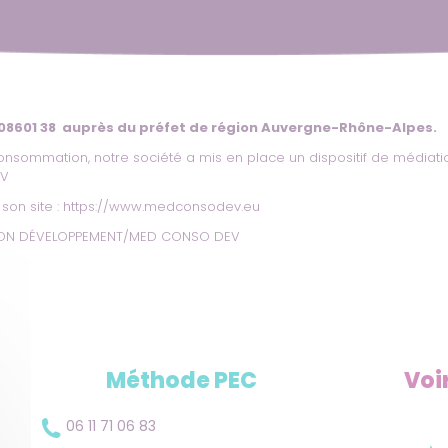
 08601 38 auprès du préfet de région Auvergne-Rhône-Alpes.
onsommation, notre société a mis en place un dispositif de médiati
EV
son site :
https://www.medconsodev.eu
ATION DÉVELOPPEMENT/MED CONSO DEV
Méthode PEC
Voi
06 11 71 06 83