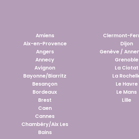
Amiens
Clermont-Fer
Aix-en-Provence
Dijon
Angers
Genève / Anne
Annecy
Grenoble
Avignon
La Ciotat
Bayonne/Biarritz
La Rochell
Besançon
Le Havre
Bordeaux
Le Mans
Brest
Lille
Caen
Cannes
Chambéry/Aix Les
Bains