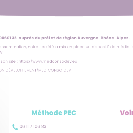
 08601 38 auprès du préfet de région Auvergne-Rhône-Alpes.
onsommation, notre société a mis en place un dispositif de médiati
EV
son site :
https://www.medconsodev.eu
ATION DÉVELOPPEMENT/MED CONSO DEV
Méthode PEC
Voi
06 11 71 06 83