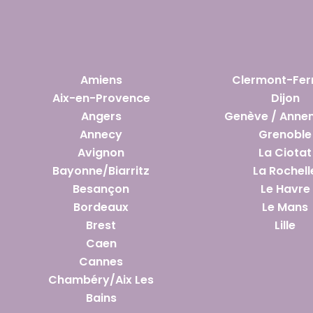
Amiens
Clermont-Fer
Aix-en-Provence
Dijon
Angers
Genève / Anne
Annecy
Grenoble
Avignon
La Ciotat
Bayonne/Biarritz
La Rochell
Besançon
Le Havre
Bordeaux
Le Mans
Brest
Lille
Caen
Cannes
Chambéry/Aix Les
Bains