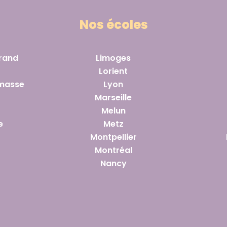
Nos écoles
rand
Limoges
Lorient
masse
Lyon
Marseille
Melun
e
Metz
Montpellier
Montréal
Nancy