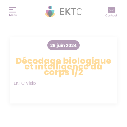
28 juin 2024
Décodage biologique
et intelligence du
corps 1/2
EKTC Visio